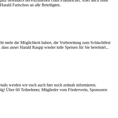
ganz besonders hervorzuheben Gabi Pfattheicher. Aber auch ohne
Harald Farischon an alle Beteiligten.
cht mehr die Möglichkeit haben, die Vorbereitung zum Schlachtfest
ass unser Harald Raupp wieder tolle Speisen für Sie bereitstel...
tails werden wir euch auch hier noch zeitnah informieren.
olg! Über 60 Teilnehmer, Mitglieder vom Förderverin, Sponsoren