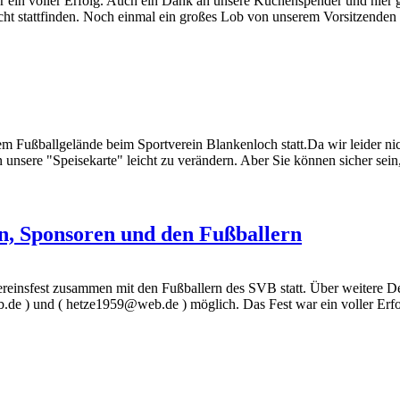
r ein voller Erfolg. Auch ein Dank an unsere Kuchenspender und hier 
nicht stattfinden. Noch einmal ein großes Lob von unserem Vorsitzenden 
dem Fußballgelände beim Sportverein Blankenloch statt.Da wir leider ni
sere "Speisekarte" leicht zu verändern. Aber Sie können sicher sein, d
rn, Sponsoren und den Fußballern
ereinsfest zusammen mit den Fußballern des SVB statt. Über weitere De
b.de ) und ( hetze1959@web.de ) möglich. Das Fest war ein voller Erf