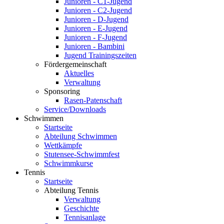
Junioren - C1-Jugend
Junioren - C2-Jugend
Junioren - D-Jugend
Junioren - E-Jugend
Junioren - F-Jugend
Junioren - Bambini
Jugend Trainingszeiten
Fördergemeinschaft
Aktuelles
Verwaltung
Sponsoring
Rasen-Patenschaft
Service/Downloads
Schwimmen
Startseite
Abteilung Schwimmen
Wettkämpfe
Stutensee-Schwimmfest
Schwimmkurse
Tennis
Startseite
Abteilung Tennis
Verwaltung
Geschichte
Tennisanlage