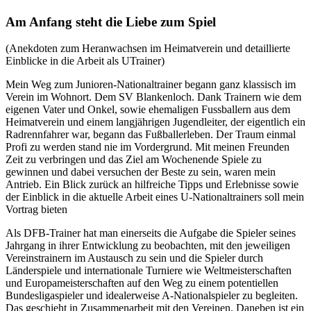
Am Anfang steht die Liebe zum Spiel
(Anekdoten zum Heranwachsen im Heimatverein und detaillierte
Einblicke in die Arbeit als UTrainer)
Mein Weg zum Junioren-Nationaltrainer begann ganz klassisch im
Verein im Wohnort. Dem SV Blankenloch. Dank Trainern wie dem
eigenen Vater und Onkel, sowie ehemaligen Fussballern aus dem
Heimatverein und einem langjährigen Jugendleiter, der eigentlich ein
Radrennfahrer war, begann das Fußballerleben. Der Traum einmal
Profi zu werden stand nie im Vordergrund. Mit meinen Freunden
Zeit zu verbringen und das Ziel am Wochenende Spiele zu
gewinnen und dabei versuchen der Beste zu sein, waren mein
Antrieb. Ein Blick zurück an hilfreiche Tipps und Erlebnisse sowie
der Einblick in die aktuelle Arbeit eines U-Nationaltrainers soll mein
Vortrag bieten
Als DFB-Trainer hat man einerseits die Aufgabe die Spieler seines
Jahrgang in ihrer Entwicklung zu beobachten, mit den jeweiligen
Vereinstrainern im Austausch zu sein und die Spieler durch
Länderspiele und internationale Turniere wie Weltmeisterschaften
und Europameisterschaften auf den Weg zu einem potentiellen
Bundesligaspieler und idealerweise A-Nationalspieler zu begleiten.
Das geschieht in Zusammenarbeit mit den Vereinen. Daneben ist ein