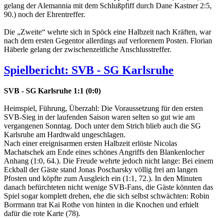
gelang der Alemannia mit dem Schlußpfiff durch Dane Kastner 2:5,
90.) noch der Ehrentreffer.
Die „Zweite“ wehrte sich in Spöck eine Halbzeit nach Kräften, war
nach dem ersten Gegentor allerdings auf verlorenem Posten. Florian
Häberle gelang der zwischenzeitliche Anschlusstreffer.
Spielbericht: SVB - SG Karlsruhe
SVB - SG Karlsruhe 1:1 (0:0)
Heimspiel, Führung, Überzahl: Die Voraussetzung für den ersten
SVB-Sieg in der laufenden Saison waren selten so gut wie am
vergangenen Sonntag. Doch unter dem Strich blieb auch die SG
Karlsruhe am Hardtwald ungeschlagen.
Nach einer ereignisarmen ersten Halbzeit erlöste Nicolas
Machatschek am Ende eines schönes Angriffs den Blankenlocher
Anhang (1:0, 64.). Die Freude wehrte jedoch nicht lange: Bei einem
Eckball der Gäste stand Jonas Poscharsky völlig frei am langen
Pfosten und köpfte zum Ausgleich ein (1:1, 72.). In den Minuten
danach befürchteten nicht wenige SVB-Fans, die Gäste könnten das
Spiel sogar komplett drehen, ehe die sich selbst schwächten: Robin
Borrmann trat Kai Rothe von hinten in die Knochen und erhielt
dafür die rote Karte (78).