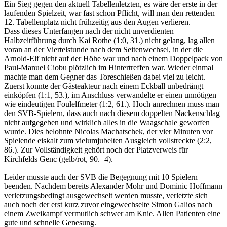
Ein Sieg gegen den aktuell Tabellenletzten, es wäre der erste in der
laufenden Spielzeit, war fast schon Pflicht, will man den rettenden
12. Tabellenplatz nicht frühzeitig aus den Augen verlieren.
Dass dieses Unterfangen nach der nicht unverdienten
Halbzeitführung durch Kai Rothe (1:0, 31.) nicht gelang, lag allen
voran an der Viertelstunde nach dem Seitenwechsel, in der die
Arnold-Elf nicht auf der Höhe war und nach einem Doppelpack von
Paul-Manuel Ciobu plötzlich im Hintertreffen war. Wieder einmal
machte man dem Gegner das Toreschießen dabei viel zu leicht.
Zuerst konnte der Gästeakteur nach einem Eckball unbedrängt
einköpfen (1:1, 53.), im Anschluss verwandelte er einen unnötigen
wie eindeutigen Foulelfmeter (1:2, 61.). Hoch anrechnen muss man
den SVB-Spielern, dass auch nach diesem doppelten Nackenschlag
nicht aufgegeben und wirklich alles in die Waagschale geworfen
wurde. Dies belohnte Nicolas Machatschek, der vier Minuten vor
Spielende eiskalt zum vielumjubelten Ausgleich vollstreckte (2:2,
86.). Zur Vollständigkeit gehört noch der Platzverweis für
Kirchfelds Genc (gelb/rot, 90.+4).
Leider musste auch der SVB die Begegnung mit 10 Spielern
beenden. Nachdem bereits Alexander Mohr und Dominic Hoffmann
verletzungsbedingt ausgewechselt werden musste, verletzte sich
auch noch der erst kurz zuvor eingewechselte Simon Galios nach
einem Zweikampf vermutlich schwer am Knie. Allen Patienten eine
gute und schnelle Genesung.