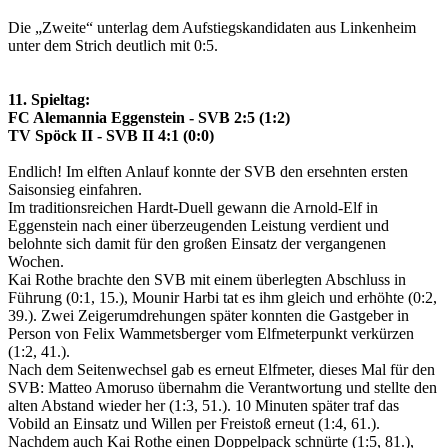
Die „Zweite“ unterlag dem Aufstiegskandidaten aus Linkenheim
unter dem Strich deutlich mit 0:5.
11. Spieltag:
FC Alemannia Eggenstein - SVB 2:5 (1:2)
TV Spöck II - SVB II 4:1 (0:0)
Endlich! Im elften Anlauf konnte der SVB den ersehnten ersten
Saisonsieg einfahren.
Im traditionsreichen Hardt-Duell gewann die Arnold-Elf in
Eggenstein nach einer überzeugenden Leistung verdient und
belohnte sich damit für den großen Einsatz der vergangenen
Wochen.
Kai Rothe brachte den SVB mit einem überlegten Abschluss in
Führung (0:1, 15.), Mounir Harbi tat es ihm gleich und erhöhte (0:2,
39.). Zwei Zeigerumdrehungen später konnten die Gastgeber in
Person von Felix Wammetsberger vom Elfmeterpunkt verkürzen
(1:2, 41.).
Nach dem Seitenwechsel gab es erneut Elfmeter, dieses Mal für den
SVB: Matteo Amoruso übernahm die Verantwortung und stellte den
alten Abstand wieder her (1:3, 51.). 10 Minuten später traf das
Vobild an Einsatz und Willen per Freistoß erneut (1:4, 61.).
Nachdem auch Kai Rothe einen Doppelpack schnürte (1:5, 81.),